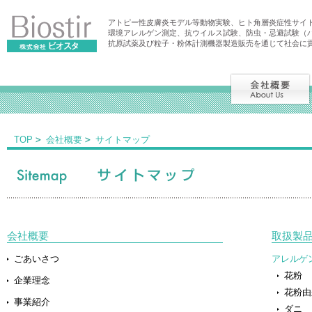
アトピー性皮膚炎モデル等動物実験、ヒト角層炎症性サイ
環境アレルゲン測定、抗ウイルス試験、防虫・忌避試験（
抗原試薬及び粒子・粉体計測機器製造販売を通じて社会に
TOP
会社概要
サイトマップ
会社概要
取扱製
ごあいさつ
アレルゲ
花粉
企業理念
花粉由
事業紹介
ダニ