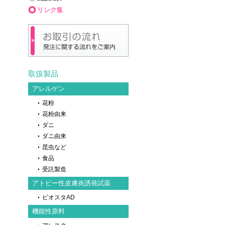
リンク集
取扱製品
アレルゲン
花粉
花粉由来
ダニ
ダニ由来
昆虫など
食品
受託製造
アトピー性皮膚炎誘発試薬
ビオスタAD
機能性原料