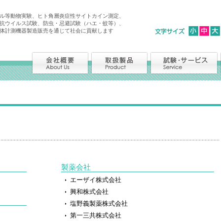
ル等動物実験、ヒト角層炎症性サイトカイン測定、
抗ウイルス試験、防虫・忌避試験（ハエ・蚊等）、
体計測機器製造販売を通じて社会に貢献します
製薬会社
エーザイ株式会社
興和株式会社
塩野義製薬株式会社
第一三共株式会社