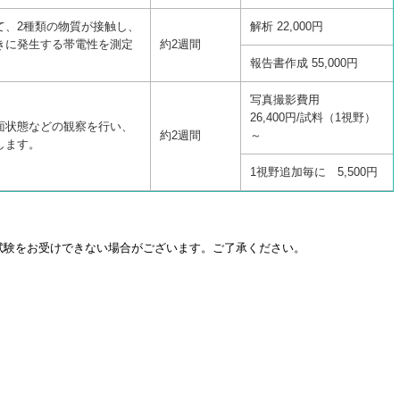
て、2種類の物質が接触し、
解析 22,000円
きに発生する帯電性を測定
約2週間
報告書作成 55,000円
写真撮影費用
26,400円/試料（1視野）
面状態などの観察を行い、
約2週間
～
します。
1視野追加毎に 5,500円
試験をお受けできない場合がございます。ご了承ください。