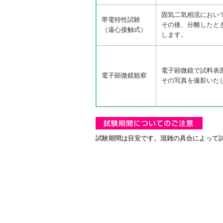
固気二気相流におい
帯電特性試験
その後、分離したと
（遠心接触式）
します。
電子顕微鏡で試料表
電子顕微鏡観察
その写真を撮影いた
試験期間は目安です。混雑の具合によって