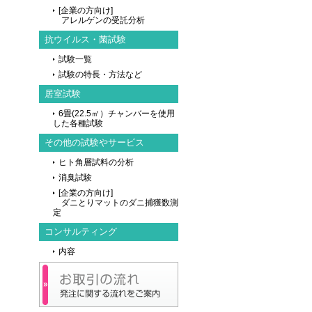
[企業の方向け]
アレルゲンの受託分析
抗ウイルス・菌試験
試験一覧
試験の特長・方法など
居室試験
6畳(22.5㎡）チャンバーを使用
した各種試験
その他の試験やサービス
ヒト角層試料の分析
消臭試験
[企業の方向け]
ダニとりマットのダニ捕獲数測
定
コンサルティング
内容