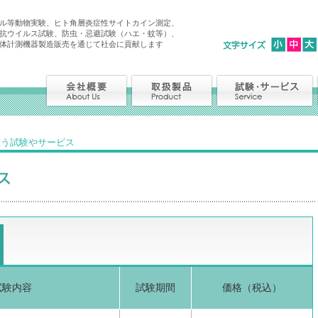
ル等動物実験、ヒト角層炎症性サイトカイン測定、
抗ウイルス試験、防虫・忌避試験（ハエ・蚊等）、
体計測機器製造販売を通じて社会に貢献します
扱う試験やサービス
試験内容
試験期間
価格（税込）