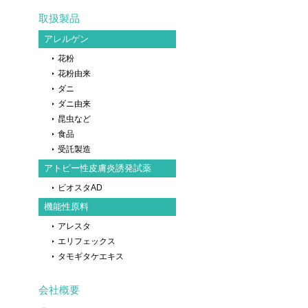
取扱製品
アレルゲン
花粉
花粉由来
ダニ
ダニ由来
昆虫など
食品
受託製造
アトピー性皮膚炎誘発試薬
ビオスタAD
機能性原料
アレスタ
エリフェックス
タモギタケエキス
会社概要