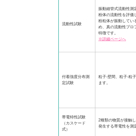
振動細管式流動性測定機
粉体の流動性を評価
粉粒体が振動してい
流動性試験
め、真の流動性プロ
特徴です。
※詳細ページへ
付着強度分布測
粒子-壁間、粒子-粒
定試験
ます。
帯電特性試験
2種類の物質が接触
（カスケード
発生する帯電性を測
式）