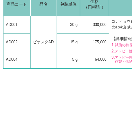
価格
商品コード
品名
包装単位
（円/税別）
コナヒョウ
AD001
30 g
330,000
含む軟膏試
【詳細情報
AD002
ビオスタAD
15 g
175,000
1.
試薬の特
2.
アトピー
3.
アトピー
AD004
5 g
64,000
作製・供給