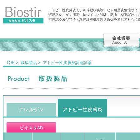
アトピー性皮膚炎モデル等動物実験、ヒト角層炎症性サイ
環境アレルゲン測定、抗ウイルス試験、防虫・忌避試験（
抗原試薬及び粒子・粉体計測機器製造販売を通じて社会に
TOP
取扱製品
アトピー性皮膚炎誘発試薬
アレルゲン
アトピー性皮膚炎
ビオスタAD