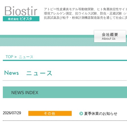
アトピー性皮膚炎モデル等動物実験、ヒト角層炎症性サイ
環境アレルゲン測定、抗ウイルス試験、防虫・忌避試験（
抗原試薬及び粒子・粉体計測機器製造販売を通じて社会に
TOP
ニュース
NEWS INDEX
2026/07/29
夏季休業のお知らせ